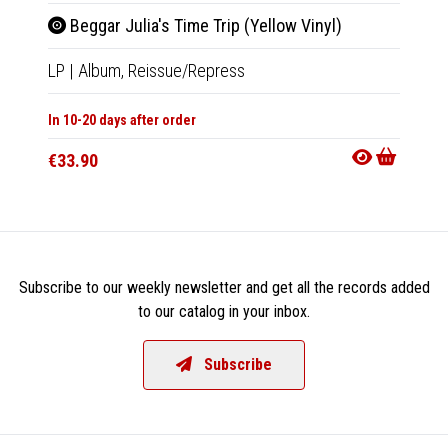
Beggar Julia's Time Trip (Yellow Vinyl)
Yend
LP
|
Album,
Reissue/Repress
LP
|
Al
In 10-20 days after order
Out Of
€33.90
€35.9
Subscribe to our weekly newsletter and get all the records added
to our catalog in your inbox.
Subscribe