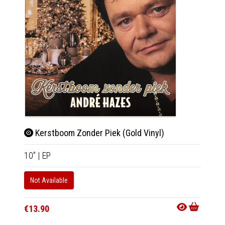
Kerstboom Zonder Piek (Gold Vinyl)
'N V
10"
|
EP
LP
|
Al
Not Available
In 10-20
€27.9
€13.90