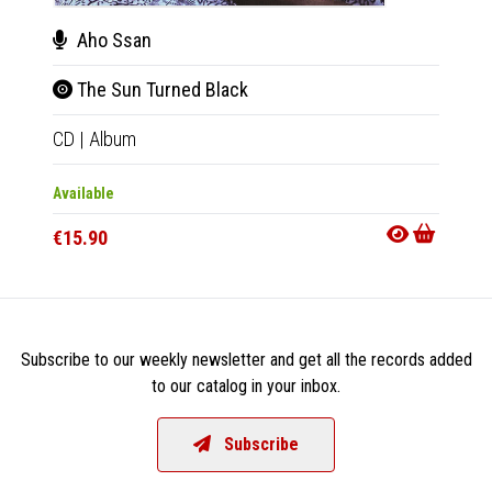
Aho Ssan
Aho
The Sun Turned Black
The
CD
|
Album
LP
|
Al
Available
Availab
€15.90
€18.9
Subscribe to our weekly newsletter and get all the records added
to our catalog in your inbox.
Subscribe