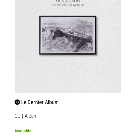
Men
3xCD
Le Dernier Album
CD
|
Album
Availab
€15.9
Available